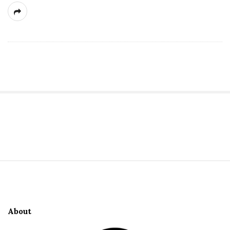
S
i
t
S
e
i
S
t
i
e
d
About
F
e